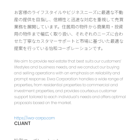
お客様のライフスタイルやビジネスニーズに最適な不動
産の提供を目指し、信頼性と迅速な対応を重視して売買
業務を展開しています。住居用の物件から商業用・投資
用の物件まで幅広く取り扱い、それぞれのニーズに合わ
せた丁寧なカスタマーサポートと市場に基づいた最適な
提案を行っている怡和コーポレーションです。
We aim to provide real estate that best suits our customers’
lifestyles and business needs, and we conduct our buying
and selling operations with an emphasis on reliability and
prompt response. Eiwa Corporation handles a wide range of
properties, from residential properties to commercial and
investment properties, and provides courteous customer
support tailored to each individual’s needs and offers optimal
proposals based on the market.
https://iwa-corpo.com
CLIANT