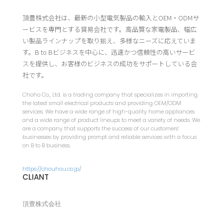
頂豊株式会社は、最新の小型電気製品の輸入とOEM・ODMサ
ービスを専門とする貿易会社です。高品質な家電製品、幅広
い製品ラインナップを取り揃え、多様なニーズに応えていま
す。B to Bビジネスを中心に、迅速かつ信頼性の高いサービ
スを提供し、お客様のビジネスの成功をサポートしている会
社です。
Choho Co., Ltd. is a trading company that specializes in importing
the latest small electrical products and providing OEM/ODM
services. We have a wide range of high-quality home appliances
and a wide range of product lineups to meet a variety of needs. We
are a company that supports the success of our customers’
businesses by providing prompt and reliable services with a focus
on B to B business.
https://chouhou.co.jp/
CLIANT
頂豊株式会社