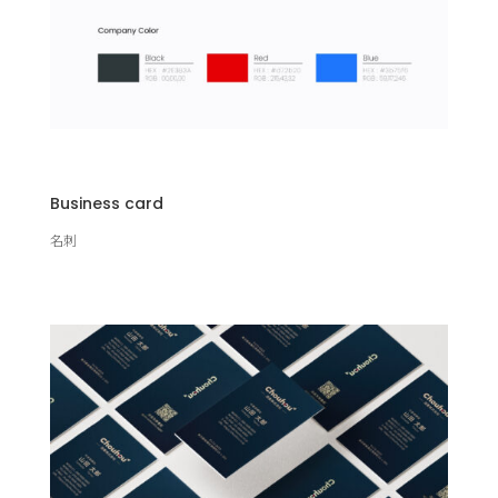
Business card
名刺