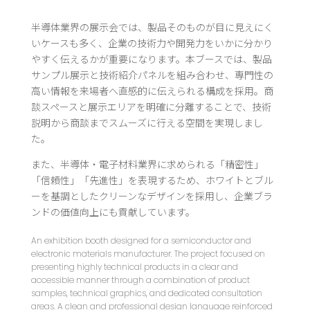
半導体業界の展示会では、製品そのものが目に見えにく
いケースも多く、企業の技術力や開発力をいかに分かり
やすく伝えるかが重要になります。本ブースでは、製品
サンプル展示と技術紹介パネルを組み合わせ、専門性の
高い情報を来場者へ直感的に伝えられる構成を採用。商
談スペースと展示エリアを明確に分離することで、技術
説明から商談までスムーズに行える空間を実現しまし
た。
また、半導体・電子材料業界に求められる「精密性」
「信頼性」「先進性」を表現するため、ホワイトとブル
ーを基調としたクリーンなデザインを採用し、企業ブラ
ンドの価値向上にも貢献しています。
An exhibition booth designed for a semiconductor and
electronic materials manufacturer. The project focused on
presenting highly technical products in a clear and
accessible manner through a combination of product
samples, technical graphics, and dedicated consultation
areas. A clean and professional design language reinforced