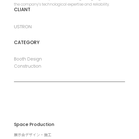
the company’s technological expertise and reliability.
CLIANT
USTRON
CATEGORY
Booth Design
Construction
Space Production
展示会デザイン・施工