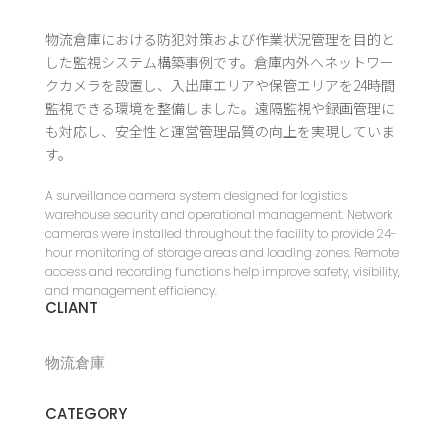
物流倉庫における防犯対策および作業状況管理を目的と
した監視システム構築事例です。倉庫内外へネットワー
クカメラを設置し、入出庫エリアや保管エリアを24時間
監視できる環境を整備しました。遠隔監視や録画管理に
も対応し、安全性と運営管理品質の向上を実現していま
す。
A surveillance camera system designed for logistics
warehouse security and operational management. Network
cameras were installed throughout the facility to provide 24-
hour monitoring of storage areas and loading zones. Remote
access and recording functions help improve safety, visibility,
and management efficiency.
CLIANT
物流倉庫
CATEGORY